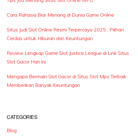
Tips Jitu Menang Situs Slot Online MPO
Cara Rahasia Biar Menang di Dunia Game Online
Situs Judi Slot Online Resmi Terpercaya 2025 : Pilihan
Cerdas untuk Hiburan dan Keuntungan
Review Lengkap Game Slot Justice League di Link Situs
Slot Gacor Hari Ini
Mengapa Bermain Slot Gacor di Situs Slot Mpo Terbaik
Memberikan Banyak Keuntungan
CATEGORIES
Blog