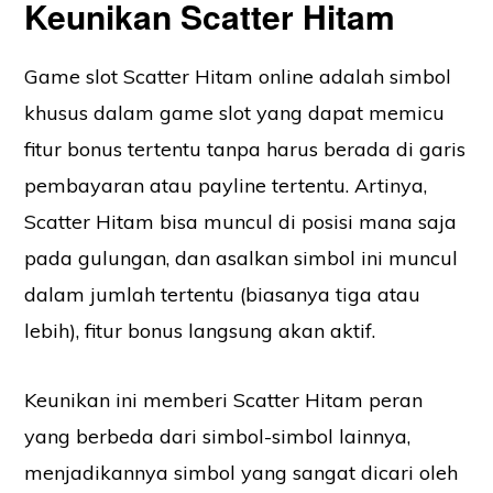
Keunikan Scatter Hitam
Game slot Scatter Hitam online adalah simbol
khusus dalam game slot yang dapat memicu
fitur bonus tertentu tanpa harus berada di garis
pembayaran atau payline tertentu.
Artinya,
Scatter Hitam bisa muncul di posisi mana saja
pada gulungan, dan asalkan simbol ini muncul
dalam jumlah tertentu (biasanya tiga atau
lebih), fitur bonus langsung akan aktif.
Keunikan ini memberi Scatter Hitam peran
yang berbeda dari simbol-simbol lainnya,
menjadikannya simbol yang sangat dicari oleh