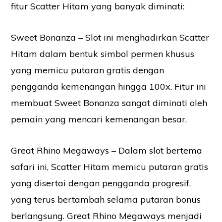
fitur Scatter Hitam yang banyak diminati:
Sweet Bonanza – Slot ini menghadirkan Scatter
Hitam dalam bentuk simbol permen khusus
yang memicu putaran gratis dengan
pengganda kemenangan hingga 100x. Fitur ini
membuat Sweet Bonanza sangat diminati oleh
pemain yang mencari kemenangan besar.
Great Rhino Megaways – Dalam slot bertema
safari ini, Scatter Hitam memicu putaran gratis
yang disertai dengan pengganda progresif,
yang terus bertambah selama putaran bonus
berlangsung. Great Rhino Megaways menjadi