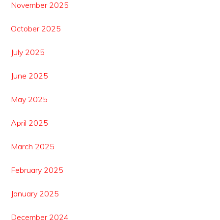
November 2025
October 2025
July 2025
June 2025
May 2025
April 2025
March 2025
February 2025
January 2025
December 2024