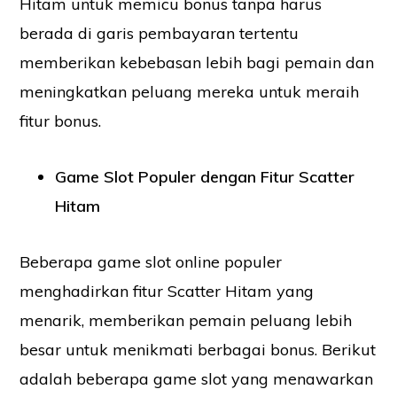
Hitam untuk memicu bonus tanpa harus
berada di garis pembayaran tertentu
memberikan kebebasan lebih bagi pemain dan
meningkatkan peluang mereka untuk meraih
fitur bonus.
Game Slot Populer dengan Fitur Scatter
Hitam
Beberapa game slot online populer
menghadirkan fitur Scatter Hitam yang
menarik, memberikan pemain peluang lebih
besar untuk menikmati berbagai bonus. Berikut
adalah beberapa game slot yang menawarkan