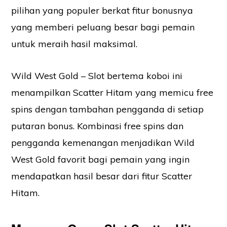
pilihan yang populer berkat fitur bonusnya
yang memberi peluang besar bagi pemain
untuk meraih hasil maksimal.
Wild West Gold – Slot bertema koboi ini
menampilkan Scatter Hitam yang memicu free
spins dengan tambahan pengganda di setiap
putaran bonus. Kombinasi free spins dan
pengganda kemenangan menjadikan Wild
West Gold favorit bagi pemain yang ingin
mendapatkan hasil besar dari fitur Scatter
Hitam.