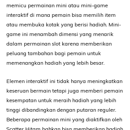
memicu permainan mini atau mini-game
interaktif di mana pemain bisa memilih item
atau membuka kotak yang berisi hadiah.
Mini-
game ini menambah dimensi yang menarik
dalam permainan slot karena memberikan
peluang tambahan bagi pemain untuk
memenangkan hadiah yang lebih besar.
Elemen interaktif ini tidak hanya meningkatkan
keseruan bermain tetapi juga memberi pemain
kesempatan untuk meraih hadiah yang lebih
tinggi dibandingkan dengan putaran reguler.
Beberapa permainan mini yang diaktifkan oleh
Scatter Hitam bahkan bisa memberikan hadiah