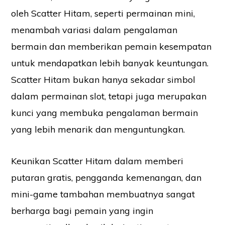
oleh Scatter Hitam, seperti permainan mini,
menambah variasi dalam pengalaman
bermain dan memberikan pemain kesempatan
untuk mendapatkan lebih banyak keuntungan.
Scatter Hitam bukan hanya sekadar simbol
dalam permainan slot, tetapi juga merupakan
kunci yang membuka pengalaman bermain
yang lebih menarik dan menguntungkan.
Keunikan Scatter Hitam dalam memberi
putaran gratis, pengganda kemenangan, dan
mini-game tambahan membuatnya sangat
berharga bagi pemain yang ingin