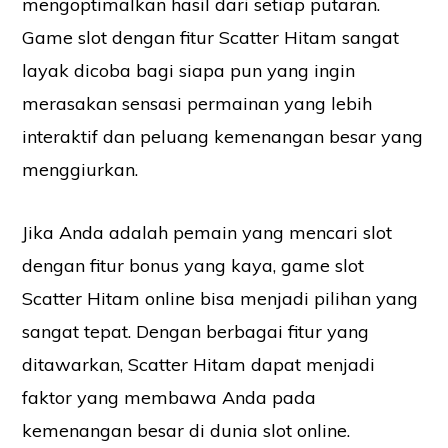
mengoptimalkan hasil dari setiap putaran.
Game slot dengan fitur Scatter Hitam sangat
layak dicoba bagi siapa pun yang ingin
merasakan sensasi permainan yang lebih
interaktif dan peluang kemenangan besar yang
menggiurkan.
Jika Anda adalah pemain yang mencari slot
dengan fitur bonus yang kaya, game slot
Scatter Hitam online bisa menjadi pilihan yang
sangat tepat. Dengan berbagai fitur yang
ditawarkan, Scatter Hitam dapat menjadi
faktor yang membawa Anda pada
kemenangan besar di dunia slot online.