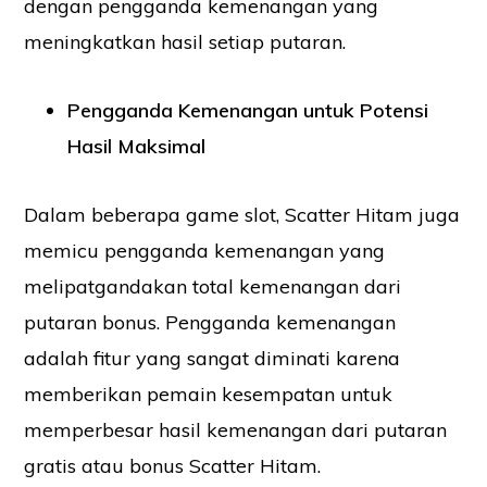
dengan pengganda kemenangan yang
meningkatkan hasil setiap putaran.
Pengganda Kemenangan untuk Potensi
Hasil Maksimal
Dalam beberapa game slot, Scatter Hitam juga
memicu pengganda kemenangan yang
melipatgandakan total kemenangan dari
putaran bonus. Pengganda kemenangan
adalah fitur yang sangat diminati karena
memberikan pemain kesempatan untuk
memperbesar hasil kemenangan dari putaran
gratis atau bonus Scatter Hitam.