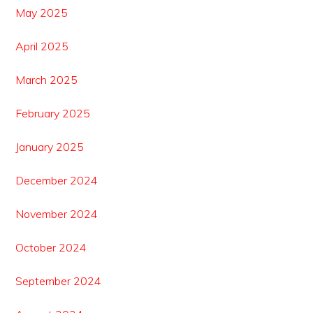
May 2025
April 2025
March 2025
February 2025
January 2025
December 2024
November 2024
October 2024
September 2024