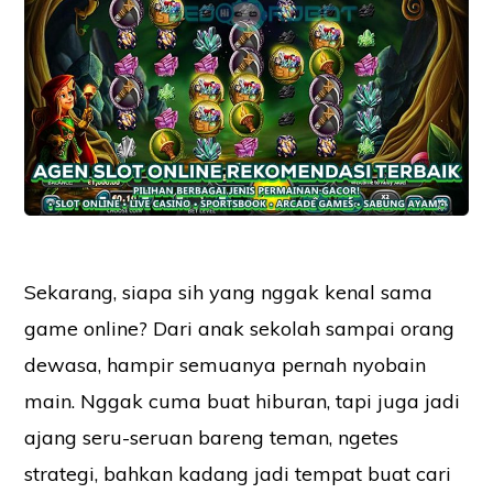
Sekarang, siapa sih yang nggak kenal sama
game online? Dari anak sekolah sampai orang
dewasa, hampir semuanya pernah nyobain
main. Nggak cuma buat hiburan, tapi juga jadi
ajang seru-seruan bareng teman, ngetes
strategi, bahkan kadang jadi tempat buat cari