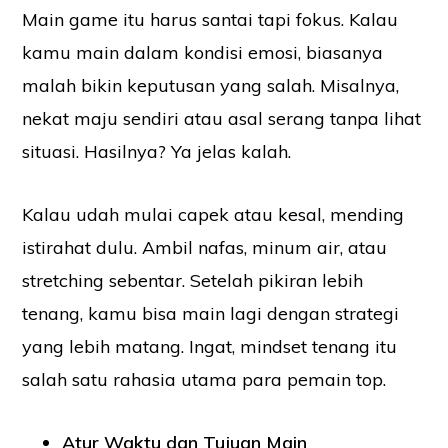
Main game itu harus santai tapi fokus. Kalau
kamu main dalam kondisi emosi, biasanya
malah bikin keputusan yang salah. Misalnya,
nekat maju sendiri atau asal serang tanpa lihat
situasi. Hasilnya? Ya jelas kalah.
Kalau udah mulai capek atau kesal, mending
istirahat dulu. Ambil nafas, minum air, atau
stretching sebentar. Setelah pikiran lebih
tenang, kamu bisa main lagi dengan strategi
yang lebih matang. Ingat, mindset tenang itu
salah satu rahasia utama para pemain top.
Atur Waktu dan Tujuan Main