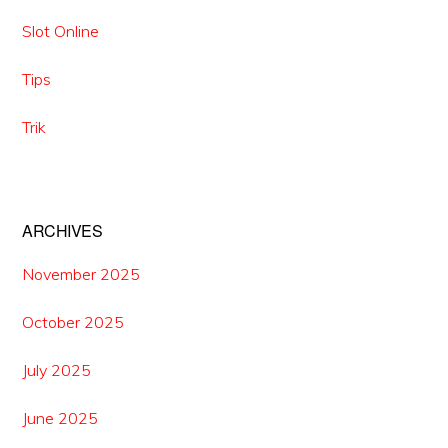
Slot Online
Tips
Trik
ARCHIVES
November 2025
October 2025
July 2025
June 2025