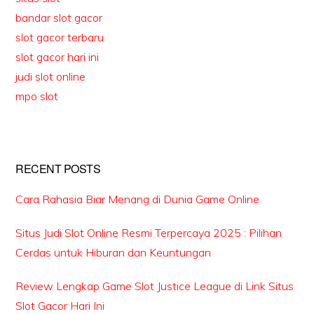
bandar slot gacor
slot gacor terbaru
slot gacor hari ini
judi slot online
mpo slot
RECENT POSTS
Cara Rahasia Biar Menang di Dunia Game Online
Situs Judi Slot Online Resmi Terpercaya 2025 : Pilihan
Cerdas untuk Hiburan dan Keuntungan
Review Lengkap Game Slot Justice League di Link Situs
Slot Gacor Hari Ini