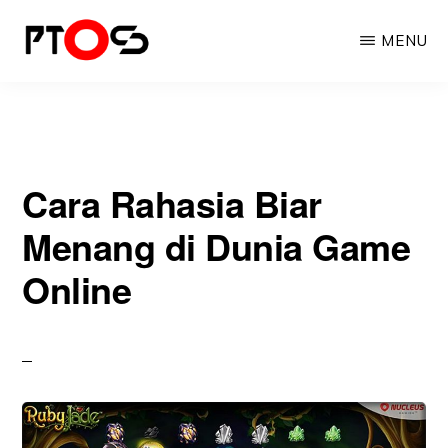
Skip
Skip
MENU
to
to
main
primary
PT
Raih
0
content
sidebar
S
Jackpot
Besar
Cara Rahasia Biar
Di
Situs
Menang di Dunia Game
Slot
Online
Terbaik