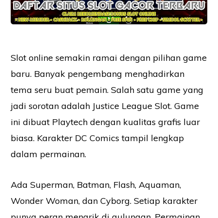
Slot online semakin ramai dengan pilihan game
baru. Banyak pengembang menghadirkan
tema seru buat pemain. Salah satu game yang
jadi sorotan adalah Justice League Slot. Game
ini dibuat Playtech dengan kualitas grafis luar
biasa.
Karakter DC Comics tampil lengkap
dalam permainan.
Ada Superman, Batman, Flash, Aquaman,
Wonder Woman, dan Cyborg. Setiap karakter
punya peran menarik di gulungan. Permainan