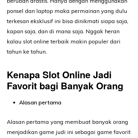
berubah drastis. Hanya dengan menggunakan
ponsel dan laptop maka permainan yang dulu
terkesan eksklusif ini bisa dinikmati siapa saja,
kapan saja, dan di mana saja. Nggak heran
kalau slot online terbaik makin populer dari
tahun ke tahun.
Kenapa Slot Online Jadi
Favorit bagi Banyak Orang
Alasan pertama
Alasan pertama yang membuat banyak orang
menjadikan game judi ini sebagai game favorit