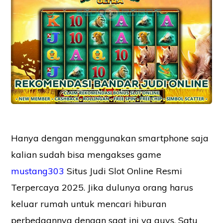
Hanya dengan menggunakan smartphone saja
kalian sudah bisa mengakses game
mustang303
Situs Judi Slot Online Resmi
Terpercaya 2025. Jika dulunya orang harus
keluar rumah untuk mencari hiburan
perbedaannya dengan saat ini ya guys. Satu