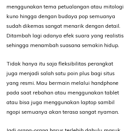
menggunakan tema petualangan atau mitologi
kuno hingga dengan budaya pop semuanya
sudah dikemas sangat menarik dengan detail.
Ditambah lagi adanya efek suara yang realistis
sehingga menambah suasana semakin hidup.
Tidak hanya itu saja fleksibilitas perangkat
juga menjadi salah satu poin plus bagi situs
yang resmi. Mau bermain melalui handphone
pada saat rebahan atau menggunakan tablet
atau bisa juga menggunakan laptop sambil
ngopi semuanya akan terasa sangat nyaman.
Jadi orang-orang harus terlebih dahulu masuk