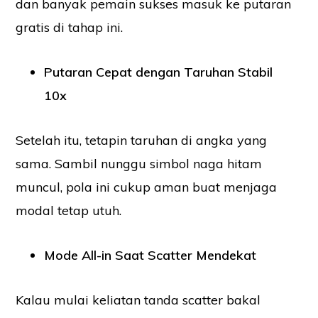
dan banyak pemain sukses masuk ke putaran
gratis di tahap ini.
Putaran Cepat dengan Taruhan Stabil
10x
Setelah itu, tetapin taruhan di angka yang
sama. Sambil nunggu simbol naga hitam
muncul, pola ini cukup aman buat menjaga
modal tetap utuh.
Mode All-in Saat Scatter Mendekat
Kalau mulai keliatan tanda scatter bakal