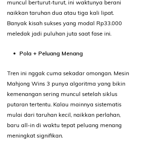
muncul berturut-turut, ini waktunya berani
naikkan taruhan dua atau tiga kali lipat.
Banyak kisah sukses yang modal Rp33.000
meledak jadi puluhan juta saat fase ini.
Pola + Peluang Menang
Tren ini nggak cuma sekadar omongan. Mesin
Mahjong Wins 3 punya algoritma yang bikin
kemenangan sering muncul setelah siklus
putaran tertentu. Kalau mainnya sistematis
mulai dari taruhan kecil, naikkan perlahan,
baru all-in di waktu tepat peluang menang
meningkat signifikan.