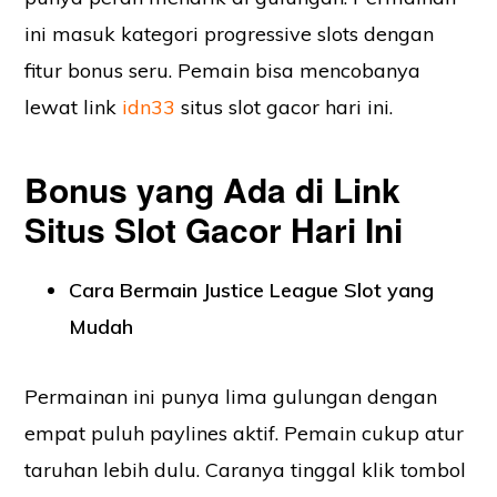
ini masuk kategori progressive slots dengan
fitur bonus seru. Pemain bisa mencobanya
lewat link
idn33
situs slot gacor hari ini.
Bonus yang Ada di Link
Situs Slot Gacor Hari Ini
Cara Bermain Justice League Slot yang
Mudah
Permainan ini punya lima gulungan dengan
empat puluh paylines aktif. Pemain cukup atur
taruhan lebih dulu. Caranya tinggal klik tombol