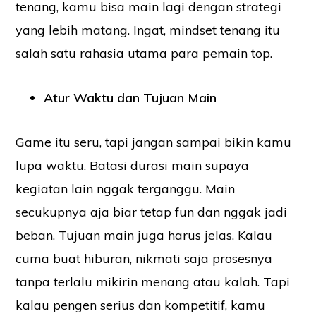
tenang, kamu bisa main lagi dengan strategi
yang lebih matang. Ingat, mindset tenang itu
salah satu rahasia utama para pemain top.
Atur Waktu dan Tujuan Main
Game itu seru, tapi jangan sampai bikin kamu
lupa waktu. Batasi durasi main supaya
kegiatan lain nggak terganggu. Main
secukupnya aja biar tetap fun dan nggak jadi
beban. Tujuan main juga harus jelas. Kalau
cuma buat hiburan, nikmati saja prosesnya
tanpa terlalu mikirin menang atau kalah. Tapi
kalau pengen serius dan kompetitif, kamu