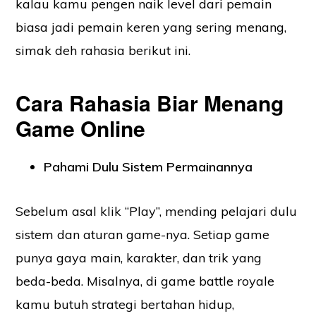
kalau kamu pengen naik level dari pemain
biasa jadi pemain keren yang sering menang,
simak deh rahasia berikut ini.
Cara Rahasia Biar Menang
Game Online
Pahami Dulu Sistem Permainannya
Sebelum asal klik “Play”, mending pelajari dulu
sistem dan aturan game-nya. Setiap game
punya gaya main, karakter, dan trik yang
beda-beda. Misalnya, di game battle royale
kamu butuh strategi bertahan hidup,